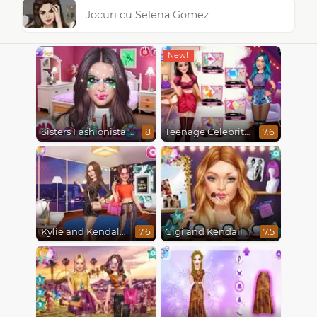
Jocuri cu Selena Gomez
Sisters Fashionista Makeup
Teenage Celebrity Rivalry
8
7.6
Kylie and Kendall Sisters Break Up
Gigi and Kendall BFFS
7.6
7.5