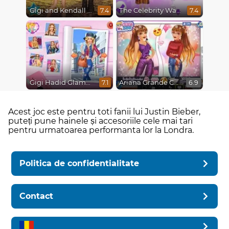
Gigi and Kendall Fashionistas
The Celebrity Way Of Life
7.4
7.4
Gigi Hadid Glamourous Lifestyle
Ariana Grande Colors Of The Year
7.1
6.9
Acest joc este pentru toti fanii lui Justin Bieber,
puteți pune hainele și accesoriile cele mai tari
pentru urmatoarea performanta lor la Londra.
Politica de confidentialitate
Contact