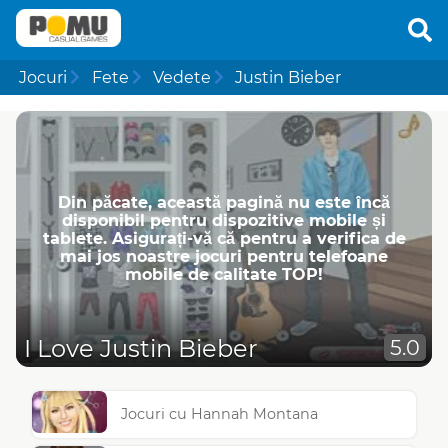
Jocuri
Fete
Vedete
Justin Bieber
Din păcate, această pagină nu este încă
disponibil pentru dispozitive mobile și
tablete. Asigurați-vă că pentru a verifica de
mai jos noastre jocuri pentru telefoane
mobile de calitate TOP!
I Love Justin Bieber
5.0
Jocuri cu Hannah Montana