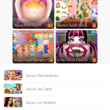
Royal Princess Pregnant
Barbie Safari Adventure
8.1
8
Baby Hazel Ballerina Dance
Draculaura Dentist
8
8
Jocuri Decoratiuni
Jocuri de Gatit
Jocuri cu Vedete