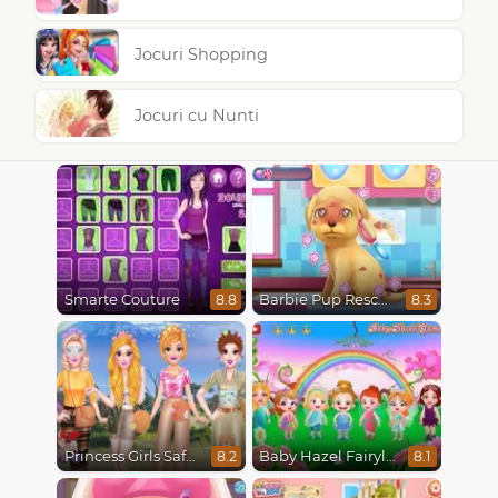
Jocuri Shopping
Jocuri cu Nunti
Smarte Couture
Barbie Pup Rescue
8.8
8.3
Princess Girls Safari Trip
Baby Hazel Fairyland Ballet
8.2
8.1