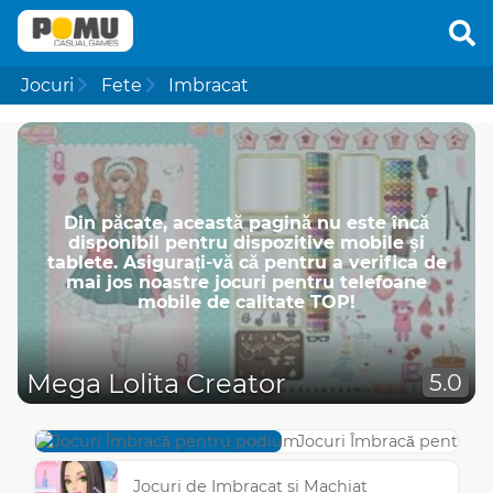
Jocuri
Fete
Imbracat
Din păcate, această pagină nu este încă
disponibil pentru dispozitive mobile și
tablete. Asigurați-vă că pentru a verifica de
mai jos noastre jocuri pentru telefoane
mobile de calitate TOP!
Mega Lolita Creator
5.0
Jocuri Îmbracă pentru 
Jocuri de Imbracat si Machiat