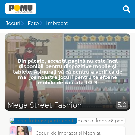
Jocuri
Fete
Imbracat
Din păcate, această pagină nu este încă
disponibil pentru dispozitive mobile și
tablete. Asigurați-vă că pentru a verifica de
mai jos noastre jocuri pentru telefoane
mobile de calitate TOP!
Mega Street Fashion
5.0
Jocuri Îmbracă pentru 
Jocuri de Imbracat si Machiat