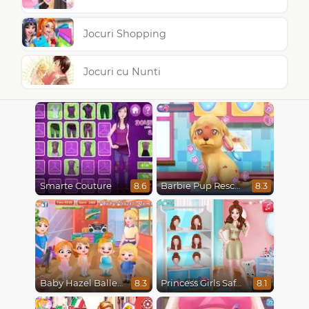
Jocuri Shopping
Jocuri cu Nunti
Smarte Couture
Barbie Pup Rescue
8.6
8.3
Baby Hazel Ballerina Dance
Princess Girls Safari Trip
8.3
8.1