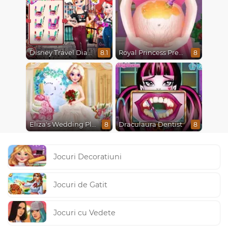
Disney Travel Diaries: City Break
Royal Princess Pregnant
8.1
8
Eliza's Wedding Planner
Draculaura Dentist
8
8
Jocuri Decoratiuni
Jocuri de Gatit
Jocuri cu Vedete