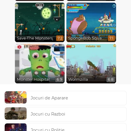
Save The Monsters
SpongeBob SquarePants : Monster Island Adventures
7.2
7.1
Monster Hospital
Wormzilla
6.9
6.8
Jocuri de Aparare
Jocuri cu Razboi
Jocuri cu Politie