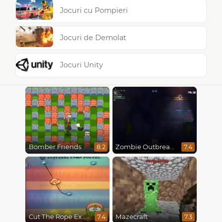
Jocuri cu Pompieri
Jocuri de Demolat
Jocuri Unity
Bomber Friends
Zombie Outbreak Arena
8.2
7.4
Cut The Rope Experiments
Mazecraft
7.4
7.3