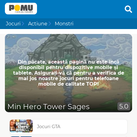
Jocuri
Actiune
Monstri
Din păcate, această pagină nu este încă
disponibil pentru dispozitive mobile și
tablete. Asigurați-vă că pentru a verifica de
mai jos noastre jocuri pentru telefoane
mobile de calitate TOP!
Min Hero Tower Sages
5.0
Jocuri GTA