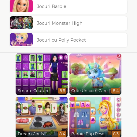
Jocuri Barbie
Jocuri Monster High
Jocuri cu Polly Pocket
Smarte Couture
Cute Unicorn Care
8.5
8.4
Dream Chefs
Barbie Pup Rescue
8.4
8.3