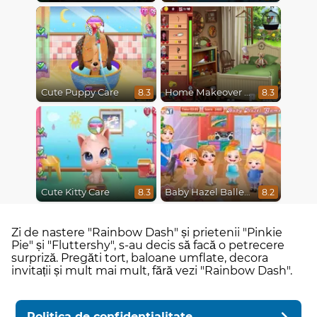
Cute Puppy Care
Home Makeover Hidden Object
8.3
8.3
Cute Kitty Care
Baby Hazel Ballerina Dance
8.3
8.2
Zi de nastere "Rainbow Dash" și prietenii "Pinkie
Pie" și "Fluttershy", s-au decis să facă o petrecere
surpriză. Pregăti tort, baloane umflate, decora
invitații și mult mai mult, fără vezi "Rainbow Dash".
Politica de confidentialitate