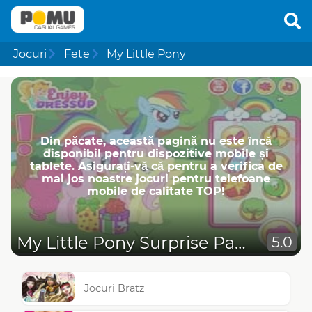
Jocuri
Fete
My Little Pony
Din păcate, această pagină nu este încă
disponibil pentru dispozitive mobile și
tablete. Asigurați-vă că pentru a verifica de
mai jos noastre jocuri pentru telefoane
mobile de calitate TOP!
My Little Pony Surprise Party
5.0
Jocuri Bratz