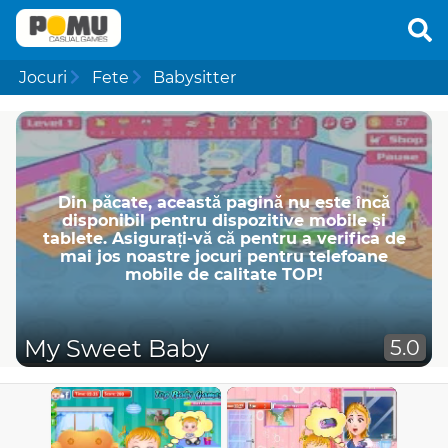
Jocuri
Fete
Babysitter
Din păcate, această pagină nu este încă
disponibil pentru dispozitive mobile și
tablete. Asigurați-vă că pentru a verifica de
mai jos noastre jocuri pentru telefoane
mobile de calitate TOP!
My Sweet Baby
5.0