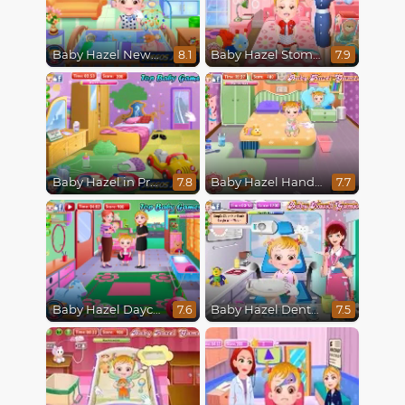
Baby Hazel Newborn Vaccination
Baby Hazel Stomach Care
8.1
7.9
Baby Hazel in Preschool
Baby Hazel Hand Fracture
7.8
7.7
Baby Hazel Daycare
Baby Hazel Dental Care
7.6
7.5