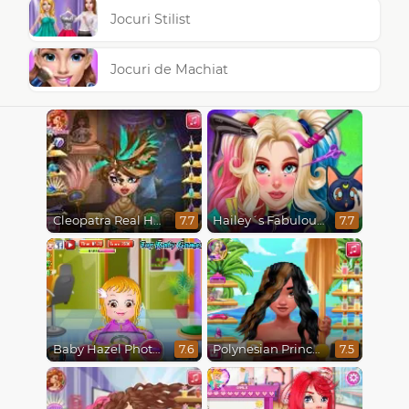
Jocuri Stilist
Jocuri de Machiat
Cleopatra Real Haircuts
Hailey´s Fabulous Hairstyle Challenge
7.7
7.7
Baby Hazel Photoshoot
Polynesian Princess Real Haircuts
7.6
7.5