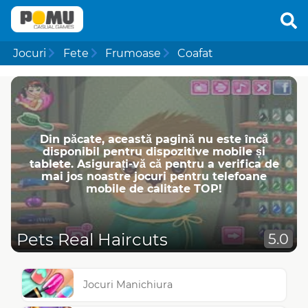
Jocuri
Fete
Frumoase
Coafat
Din păcate, această pagină nu este încă
disponibil pentru dispozitive mobile și
tablete. Asigurați-vă că pentru a verifica de
mai jos noastre jocuri pentru telefoane
mobile de calitate TOP!
Pets Real Haircuts
5.0
Jocuri Manichiura