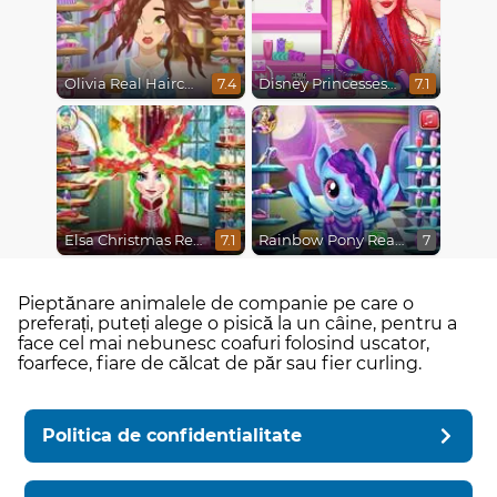
Olivia Real Haircuts
Disney Princesses Makeover Salon
7.4
7.1
Elsa Christmas Real Haircuts
Rainbow Pony Real Haircuts
7.1
7
Pieptănare animalele de companie pe care o
preferați, puteți alege o pisică la un câine, pentru a
face cel mai nebunesc coafuri folosind uscator,
foarfece, fiare de călcat de păr sau fier curling.
Politica de confidentialitate