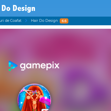
 Do Design
uri de Coafat
Hair Do Design
6.6