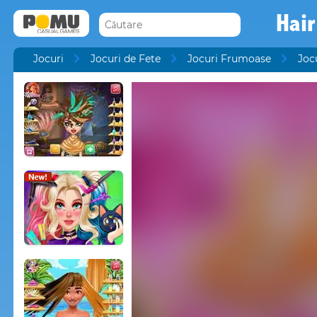
Hair
Jocuri
Jocuri de Fete
Jocuri Frumoase
Joc