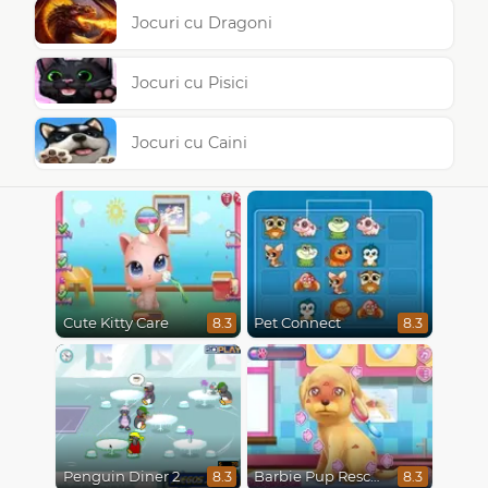
Jocuri cu Dragoni
Jocuri cu Pisici
Jocuri cu Caini
Cute Kitty Care
Pet Connect
8.3
8.3
Penguin Diner 2
Barbie Pup Rescue
8.3
8.3