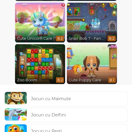
Cute Unicorn Care
Snail Bob 7 - Fantasy Story
8.2
8.2
Zoo Boom
Cute Puppy Care
8.2
8.1
Jocuri cu Maimute
Jocuri cu Delfini
Jocuri cu Pesti