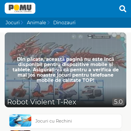
Jocuri
Animale
Dinozauri
Din păcate, această pagină nu este încă
disponibil pentru dispozitive mobile și
tablete. Asigurați-vă că pentru a verifica de
mai jos noastre jocuri pentru telefoane
mobile de calitate TOP!
Robot Violent T-Rex
5.0
Jocuri cu Rechini