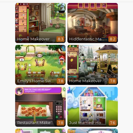
Home Makeover Hidden Object
Hiddentastic Mansion
8.3
8.2
Emily's Home Sweet Home
Home Makeover 2 Hidden Object
7.8
7.8
Restaurant Makeover
Just Married! Home Deco
7.8
7.6