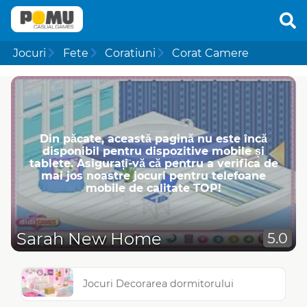
Jocuri
Fete
Coratiuni
Corat Camere
Din păcate, această pagină nu este încă
disponibil pentru dispozitive mobile și
tablete. Asigurați-vă că pentru a verifica de
mai jos noastre jocuri pentru telefoane
mobile de calitate TOP!
Sarah New Home
5.0
Jocuri Decorarea dormitorului