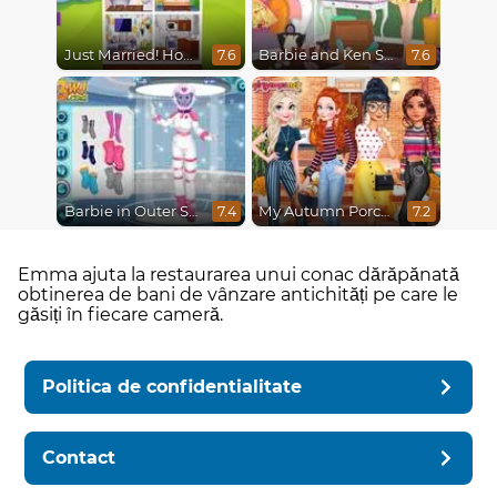
Just Married! Home Deco
Barbie and Ken Spring City Break
7.6
7.6
Barbie in Outer Space
My Autumn Porch Decor
7.4
7.2
Emma ajuta la restaurarea unui conac dărăpănată
obtinerea de bani de vânzare antichități pe care le
găsiți în fiecare cameră.
Politica de confidentialitate
Contact