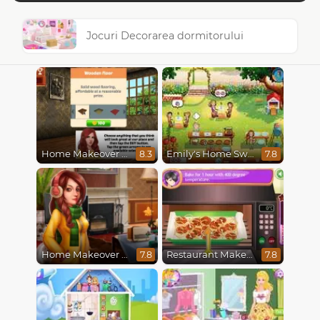
Jocuri Decorarea dormitorului
Home Makeover Hidden Object
Emily's Home Sweet Home
8.3
7.8
Home Makeover 2 Hidden Object
Restaurant Makeover
7.8
7.8