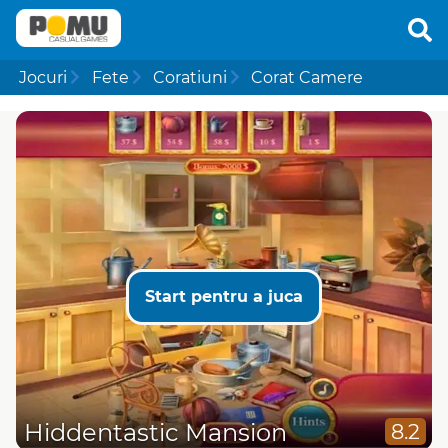
Jocuri
Fete
Coratiuni
Corat Camere
Start pentru a juca
Hiddentastic Mansion
8.2