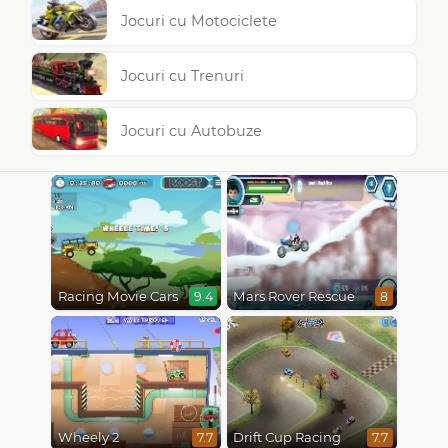
Jocuri cu Motociclete
Jocuri cu Trenuri
Jocuri cu Autobuze
Racing Movie Cars
Mars Rover Rescue
9.4
8
Wheely 2
Drift Cup Racing
7.7
7.7