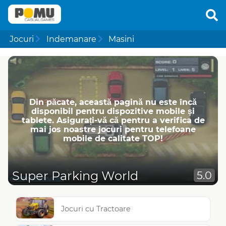
Jocuri
Indemanare
Masini
Din păcate, această pagină nu este încă
disponibil pentru dispozitive mobile și
tablete. Asigurați-vă că pentru a verifica de
mai jos noastre jocuri pentru telefoane
mobile de calitate TOP!
Super Parking World
5.0
Jocuri cu Tractoare