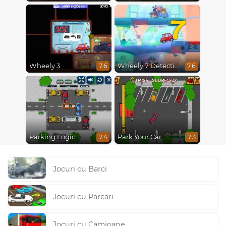
7
Wheely 3
Wheely 7 Detective
7.6
7.6
Parking Logic
Park Your Car
7.4
7.3
Jocuri cu Barci
Jocuri cu Parcari
Jocuri cu Camioane