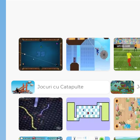
Jocuri cu Catapulte
J