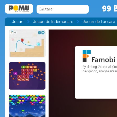
99 B
Jocuri
Jocuri de Indemanare
Jocuri de Lansare