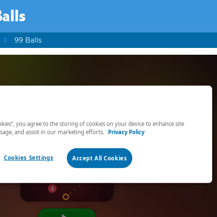
alls
99 Balls