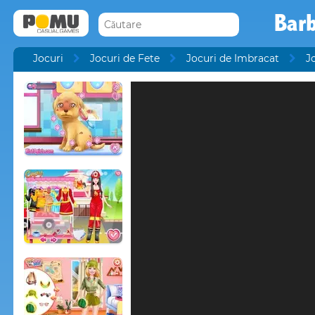
Barb
Jocuri
Jocuri de Fete
Jocuri de Imbracat
J