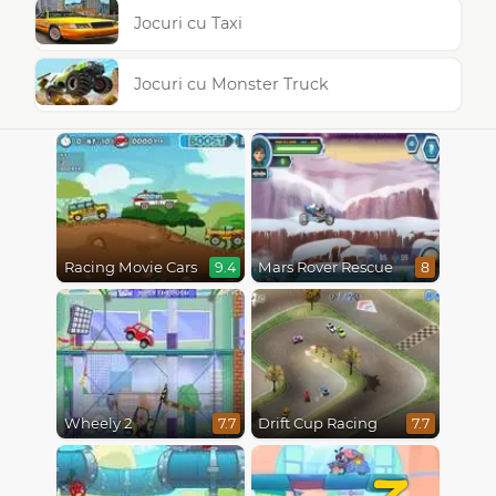
Jocuri cu Taxi
Jocuri cu Monster Truck
Racing Movie Cars
Mars Rover Rescue
9.4
8
Wheely 2
Drift Cup Racing
7.7
7.7
7