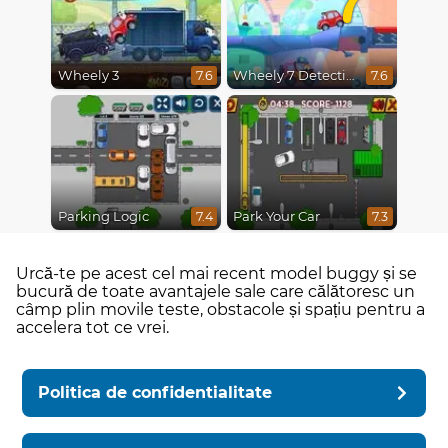
Wheely 3
Wheely 7 Detective
7.6
7.6
Parking Logic
Park Your Car
7.4
7.3
Urcă-te pe acest cel mai recent model buggy și se
bucură de toate avantajele sale care călătoresc un
câmp plin movile teste, obstacole și spațiu pentru a
accelera tot ce vrei.
Politica de confidentialitate