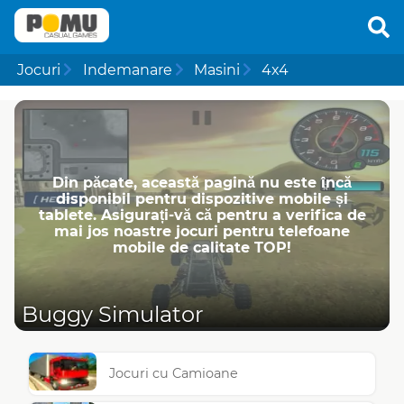
Jocuri
Indemanare
Masini
4x4
Din păcate, această pagină nu este încă
disponibil pentru dispozitive mobile și
tablete. Asigurați-vă că pentru a verifica de
mai jos noastre jocuri pentru telefoane
mobile de calitate TOP!
Buggy Simulator
Jocuri cu Camioane