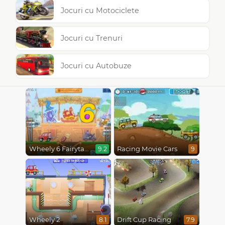
Jocuri cu Motociclete
Jocuri cu Trenuri
Jocuri cu Autobuze
6
Wheely 6 Fairytale
Racing Movie Cars
9.2
9
Wheely 2
Drift Cup Racing
8.1
7.9