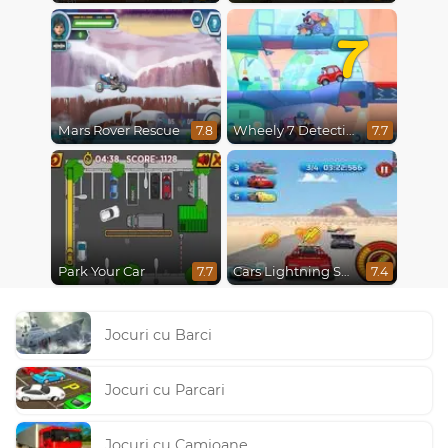
7
Mars Rover Rescue
Wheely 7 Detective
7.8
7.7
Park Your Car
Cars Lightning Speed
7.7
7.4
Jocuri cu Barci
Jocuri cu Parcari
Jocuri cu Camioane