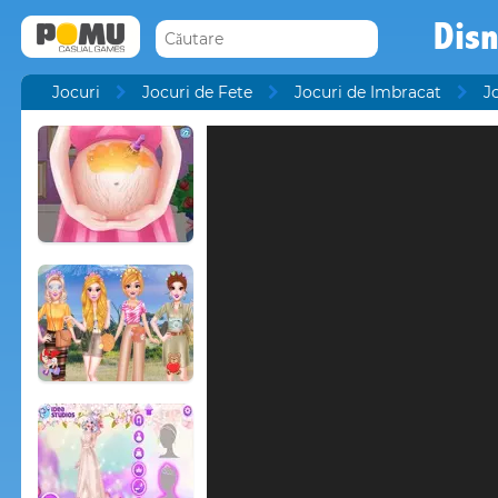
Disn
Jocuri
Jocuri de Fete
Jocuri de Imbracat
J