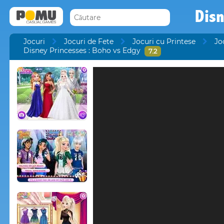
Disn
Jocuri
Jocuri de Fete
Jocuri cu Printese
Jo
Disney Princesses : Boho vs Edgy
7.2