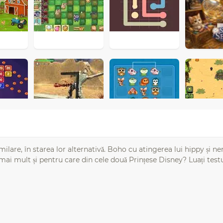
imilare, în starea lor alternativă. Boho cu atingerea lui hippy și n
l mai mult și pentru care din cele două Prințese Disney? Luați testul