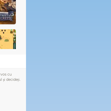
ervos cu
 și decideți.