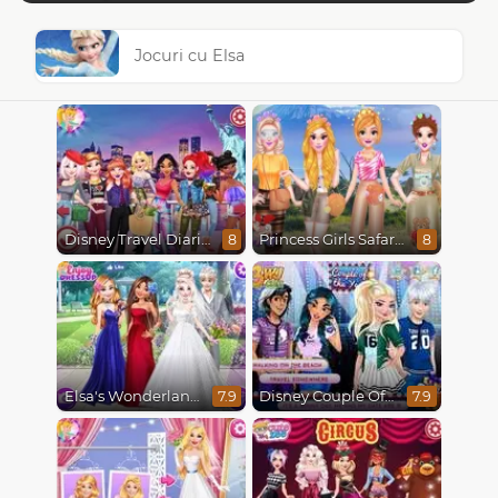
Jocuri cu Elsa
Disney Travel Diaries: City Break
Princess Girls Safari Trip
8
8
Elsa's Wonderland Wedding
Disney Couple Of The Year
7.9
7.9