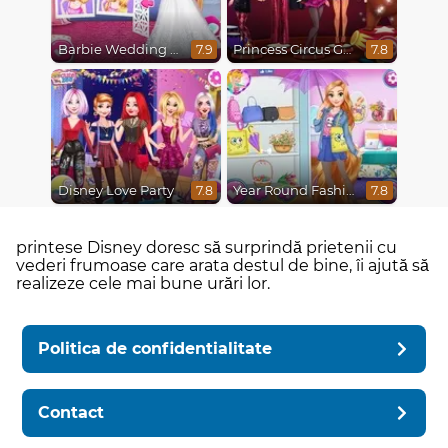
Barbie Wedding Fun
Princess Circus Getaway
7.9
7.8
Disney Love Party
Year Round Fashionista Rapunzel
7.8
7.8
printese Disney doresc să surprindă prietenii cu
vederi frumoase care arata destul de bine, îi ajută să
realizeze cele mai bune urări lor.
Politica de confidentialitate
Contact