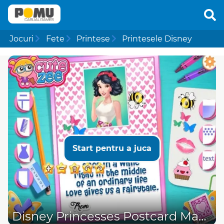
Jocuri
Fete
Printese
Printesele Disney
Start pentru a juca
Disney Princesses Postcard Maker