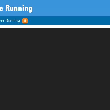
e Running
ree Running
5