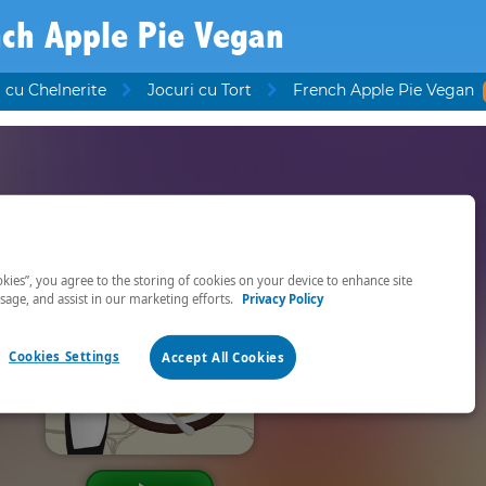
nch Apple Pie Vegan
 cu Chelnerite
Jocuri cu Tort
French Apple Pie Vegan