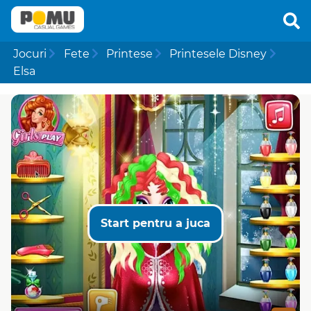
Jocuri
Fete
Printese
Printesele Disney
Elsa
Start pentru a juca