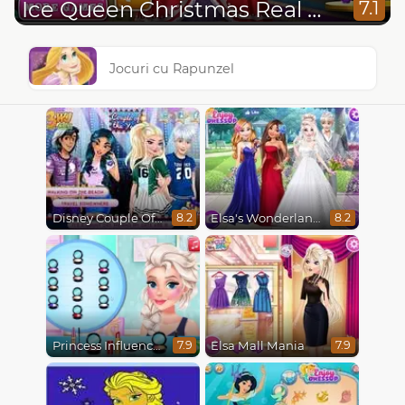
Ice Queen Christmas Real Haircuts
7.1
Jocuri cu Rapunzel
Disney Couple Of The Year
Elsa's Wonderland Wedding
8.2
8.2
Princess Influencer Winter Wonderland
Elsa Mall Mania
7.9
7.9