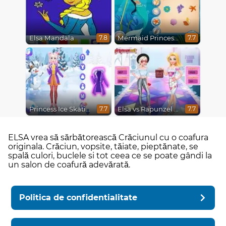
Elsa Mandala
Mermaid Princesses
7.8
7.7
Princess Ice Skating Adventure
Elsa vs Rapunzel Fashion Game
7.7
7.7
ELSA vrea să sărbătorească Crăciunul cu o coafura
originala. Crăciun, vopsite, tăiate, pieptănate, se
spală culori, buclele si tot ceea ce se poate gândi la
un salon de coafură adevărată.
Politica de confidentialitate