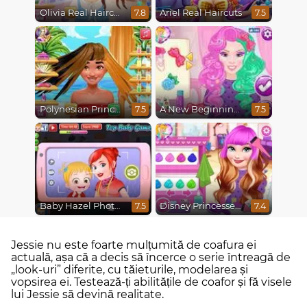
Olivia Real Haircuts
Ariel Real Haircuts
7.8
7.5
Polynesian Princess Real Haircuts
A New Beginning, From Sad to Fab
7.5
7.5
Baby Hazel Photoshoot
Disney Princesses Makeover Salon
7.5
7.4
Jessie nu este foarte mulțumită de coafura ei
actuală, așa că a decis să încerce o serie întreagă de
„look-uri” diferite, cu tăieturile, modelarea și
vopsirea ei. Testează-ți abilitățile de coafor și fă visele
lui Jessie să devină realitate.