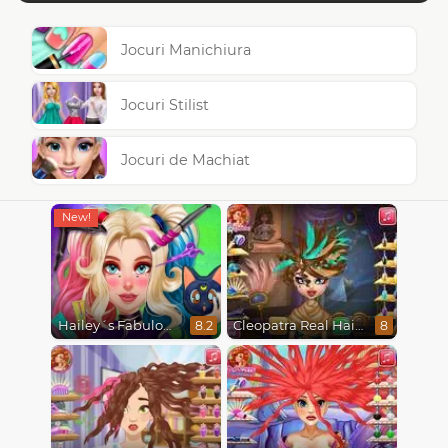
Jocuri Manichiura
Jocuri Stilist
Jocuri de Machiat
Hailey´s Fabulous Hairstyle Challenge
Cleopatra Real Haircuts
8.2
8