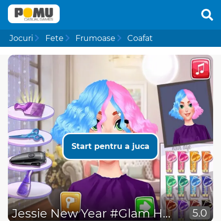
Jocuri
Fete
Frumoase
Coafat
Start pentru a juca
Jessie New Year #Glam Hairstyles
5.0