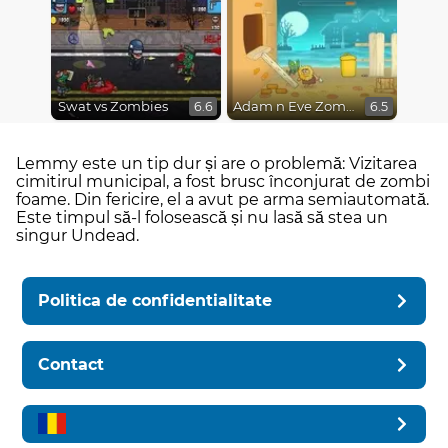
Swat vs Zombies
Adam n Eve Zombies
6.6
6.5
Lemmy este un tip dur și are o problemă: Vizitarea
cimitirul municipal, a fost brusc înconjurat de zombi
foame. Din fericire, el a avut pe arma semiautomată.
Este timpul să-l folosească și nu lasă să stea un
singur Undead.
Politica de confidentialitate
Contact