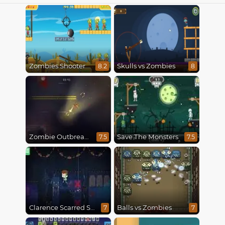
Zombies Shooter
Skulls vs Zombies
8.2
8
Zombie Outbreak Arena
Save The Monsters
7.5
7.5
Clarence Scarred Silly
Balls vs Zombies
7
7