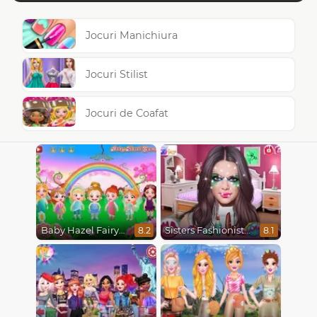
Jocuri Manichiura
Jocuri Stilist
Jocuri de Coafat
Baby Hazel Fairyland Ballet
Sisters Fashionista Makeup
8.2
8.1