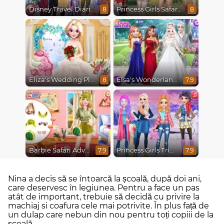
Disney Travel Diaries: City Break
Princess Girls Safari Trip
8
8
Eliza's Wedding Planner
Elsa's Wonderland Wedding
8
7.9
Barbie Safari Adventure
Princess Girls Trip To Aspen
7.9
7.9
Nina a decis să se întoarcă la școală, după doi ani,
care deservesc în legiunea. Pentru a face un pas
atât de important, trebuie să decidă cu privire la
machiaj si coafura cele mai potrivite. În plus față de
un dulap care nebun din nou pentru toți copiii de la
școală.