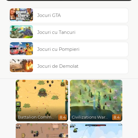
Jocuri GTA
Jocuri cu Tancuri
Jocuri cu Pompieri
Jocuri de Demolat
Battalion Commander
Civilizations Wars Master Edition
8.4
8.4