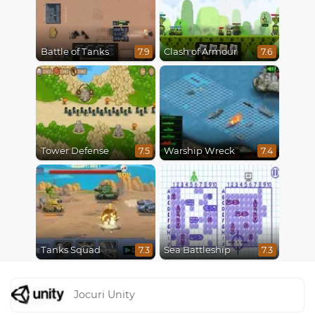
Battle of Tanks
Clash of Armour
7.9
7.6
Tower Defense
Warship Wreck
7.5
7.4
Tanks Squad
Sea Battleship
7.3
7.3
Jocuri Unity