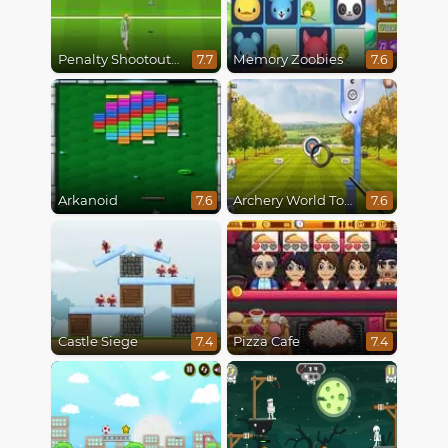
Penalty Shootout Multi League
Memory Zoobies
7.7
7.6
Arkanoid
Archery World Tour
7.6
7.6
Castle Siege
Pizza Cafe
7.4
7.4