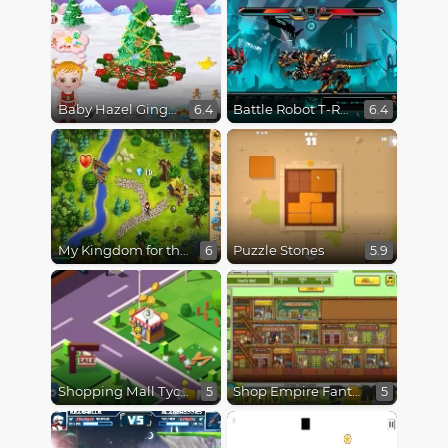
Baby Hazel Gingerbread House
Battle Robot T-Rex Age
6.4
6.4
My Kingdom for the Princess
Puzzle Stones
6
5.9
Shopping Mall Tycoon
Shop Empire Fantasy
5
5