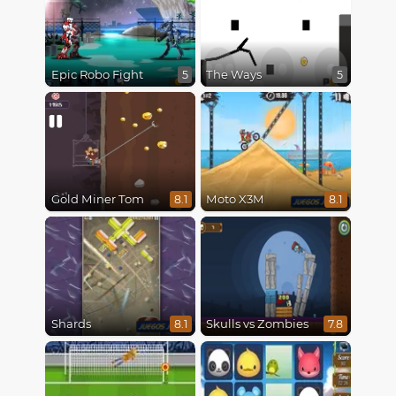
Epic Robo Fight
The Ways
5
5
Gold Miner Tom
Moto X3M
8.1
8.1
Shards
Skulls vs Zombies
8.1
7.8