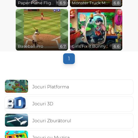
Paper Plane Flight
Monster Truck Madness
6.9
6.8
Baseball Pro
Girls Fix It Bunny Car
6.7
6.6
1
Jocuri Platforma
Jocuri 3D
Jocuri Zburătorul
Jocuri cu Muzica