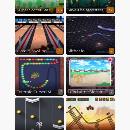
Super Soccer Star 2
Save The Monsters
7.3
7.2
Classic Bowling
Slither.io
7.1
7
Totemia Cursed Marbles
Lunchtime Slacking
7
7