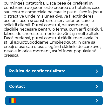
cu mingea bătătorită. Dacă ceea ce preferați în
construirea de jocuri este crearea de hoteluri, case
sau centre comerciale pe care le puteți face în jocuri
distractive unde misiunea dvs. va fi extinderea
acelor afaceri și construirea serviciilor pe care le
solicită clienții. Puteți construi, de asemenea,
clădirile necesare pentru o fermă, cum ar fi grajduri,
fabrici de cherestea, morile de vânt și multe altele.
Dacă preferați, puteți construi clădiri medievale în
stilul &quot;Goodgame Empire&quot; în care să
creați orașe sau orașe alegând clădirile de care aveți
nevoie în orice moment, astfel încât populația să
crească.
Politica de confidentialitate
Contact