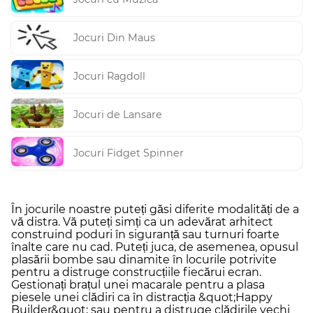
Jocuri Din Maus
Jocuri Ragdoll
Jocuri de Lansare
Jocuri Fidget Spinner
În jocurile noastre puteți găsi diferite modalități de a
vă distra. Vă puteți simți ca un adevărat arhitect
construind poduri în siguranță sau turnuri foarte
înalte care nu cad. Puteți juca, de asemenea, opusul
plasării bombe sau dinamite în locurile potrivite
pentru a distruge construcțiile fiecărui ecran.
Gestionați brațul unei macarale pentru a plasa
piesele unei clădiri ca în distracția &quot;Happy
Builder&quot; sau pentru a distruge clădirile vechi