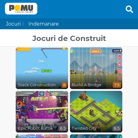
Jocuri
Indemanare
Jocuri de Construit
Stack Construction
Build A Bridge
8
7.9
Epic Robot Battle
Twisted City
6.5
6.5