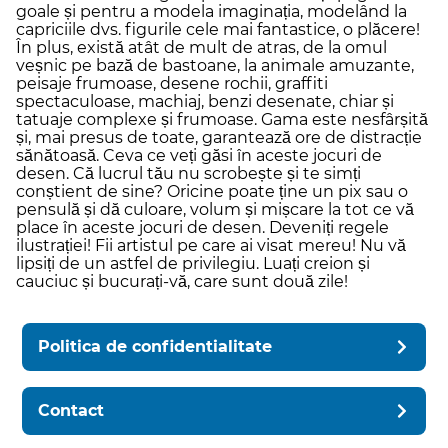
goale și pentru a modela imaginația, modelând la
capriciile dvs. figurile cele mai fantastice, o plăcere!
În plus, există atât de mult de atras, de la omul
veșnic pe bază de bastoane, la animale amuzante,
peisaje frumoase, desene rochii, graffiti
spectaculoase, machiaj, benzi desenate, chiar și
tatuaje complexe și frumoase. Gama este nesfârșită
și, mai presus de toate, garantează ore de distracție
sănătoasă. Ceva ce veți găsi în aceste jocuri de
desen. Că lucrul tău nu scrobește și te simți
conștient de sine? Oricine poate ține un pix sau o
pensulă și dă culoare, volum și mișcare la tot ce vă
place în aceste jocuri de desen. Deveniți regele
ilustrației! Fii artistul pe care ai visat mereu! Nu vă
lipsiți de un astfel de privilegiu. Luați creion și
cauciuc și bucurați-vă, care sunt două zile!
Politica de confidentialitate
Contact