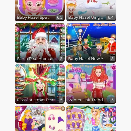
Baby Hazel Spa Makeover
Baby Hazel Gingerbread House
6.5
6.4
Santa Real Haircuts
Baby Hazel New Year Bash
5
5
Elsa Christmas Real Haircuts
Winter Hair Trends Crimp
5
5