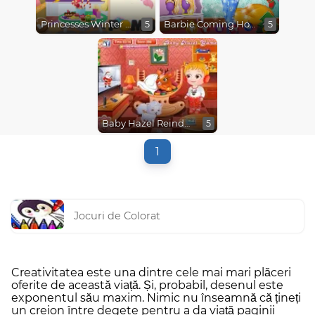
Princesses Winter Stories
Barbie Coming Home for Christmas
5
5
Baby Hazel Reindeer Surprise
5
1
Jocuri de Colorat
Creativitatea este una dintre cele mai mari plăceri
oferite de această viață. Și, probabil, desenul este
exponentul său maxim. Nimic nu înseamnă că țineți
un creion între degete pentru a da viață paginii