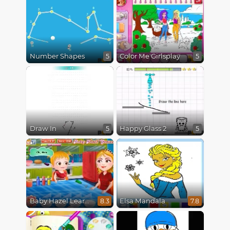
Number Shapes
Color Me Girlsplay
5
5
Draw In
Happy Glass 2
5
5
Baby Hazel Learns Colors
Elsa Mandala
8.3
7.8