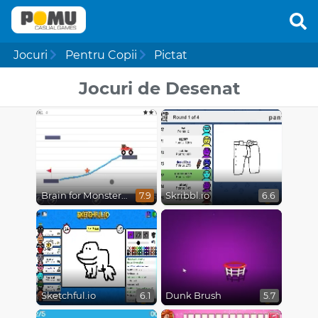
Jocuri
Pentru Copii
Pictat
Jocuri de Desenat
Brain for Monster Truck
Skribbl.io
7.9
6.6
Sketchful.io
Dunk Brush
6.1
5.7