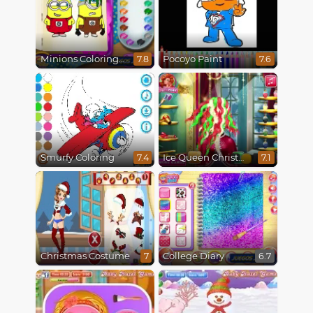
Minions Coloring Book
Pocoyo Paint
7.8
7.6
Smurfy Coloring
Ice Queen Christmas Real Haircuts
7.4
7.1
Christmas Costume
College Diary
7
6.7