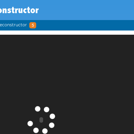
nstructor
econstructor
5