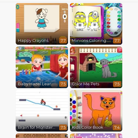
Happy Crayons
Minions Coloring Book
7.7
7.7
Baby Hazel Learns Colors
Color Me Pets
7.5
7.5
Brain for Monster Truck
Kids Color Book
7.5
7.4