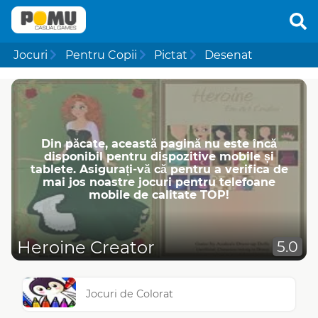
Jocuri
Pentru Copii
Pictat
Desenat
Din păcate, această pagină nu este încă
disponibil pentru dispozitive mobile și
tablete. Asigurați-vă că pentru a verifica de
mai jos noastre jocuri pentru telefoane
mobile de calitate TOP!
Heroine Creator
5.0
Jocuri de Colorat