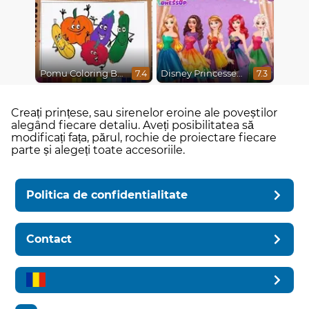
Pomu Coloring Book
Disney Princesses Rainbow Dresses
7.4
7.3
Creați prințese, sau sirenelor eroine ale poveștilor
alegând fiecare detaliu. Aveți posibilitatea să
modificați fața, părul, rochie de proiectare fiecare
parte și alegeți toate accesoriile.
Politica de confidentialitate
Contact