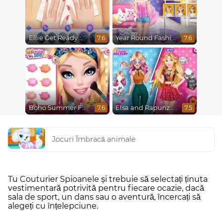
Ellie Get Ready With Me 2
Year Round Fashionista Belle
7.6
7.6
Boho Summer Festival Besties
Elsa and Rapunzel Princess Rivalry
7.6
7.5
Jocuri Îmbracă animale
Tu Couturier Spioanele și trebuie să selectați ținuta
vestimentară potrivită pentru fiecare ocazie, dacă
sala de sport, un dans sau o aventură, încercați să
alegeți cu înțelepciune.