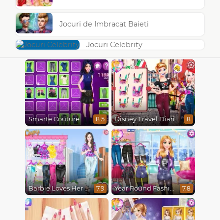
Jocuri de Imbracat Baieti
Jocuri Celebrity
Smarte Couture
Disney Travel Diaries: City Break
8.5
8
Barbie Loves Her Job
Year Round Fashionista Rapunzel
7.9
7.8