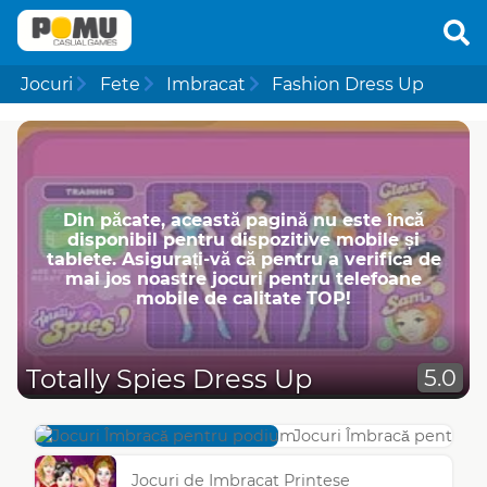
Jocuri
Fete
Imbracat
Fashion Dress Up
Din păcate, această pagină nu este încă
disponibil pentru dispozitive mobile și
tablete. Asigurați-vă că pentru a verifica de
mai jos noastre jocuri pentru telefoane
mobile de calitate TOP!
Totally Spies Dress Up
5.0
Jocuri Îmbracă pentru 
Jocuri de Imbracat Printese