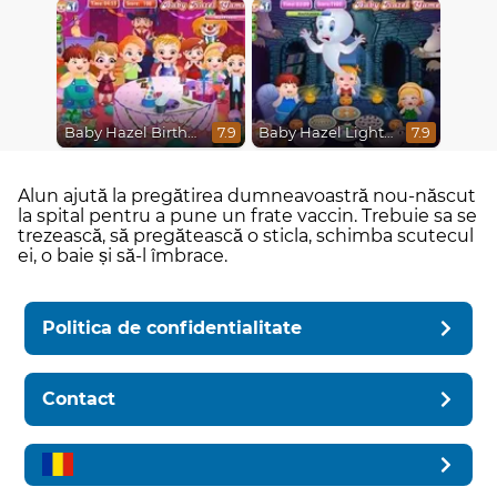
Baby Hazel Birthday Party
Baby Hazel Lighthouse Adventure
7.9
7.9
Alun ajută la pregătirea dumneavoastră nou-născut
la spital pentru a pune un frate vaccin. Trebuie sa se
trezească, să pregătească o sticla, schimba scutecul
ei, o baie și să-l îmbrace.
Politica de confidentialitate
Contact