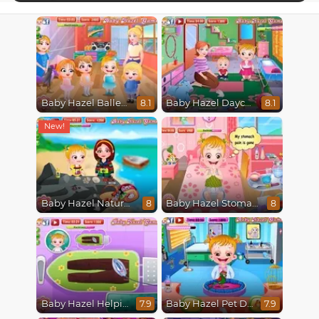
Baby Hazel Ballerina Dance
Baby Hazel Daycare
8.1
8.1
Baby Hazel Nature Explorer
Baby Hazel Stomach Care
8
8
Baby Hazel Helping Time
Baby Hazel Pet Doctor
7.9
7.9