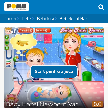
Jocuri
Fete
Bebelusi
Bebelusul Hazel
Start pentru a juca
Baby Hazel Newborn Vaccination
8.0