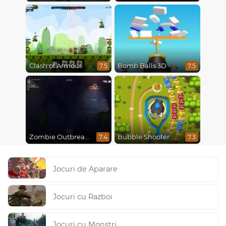
Clash of Armour
Bomb Balls 3D
7.5
7.5
Zombie Outbreak Arena
Bubble Shooter Online
7.4
7.3
Jocuri de Aparare
Jocuri cu Razboi
Jocuri cu Monstri