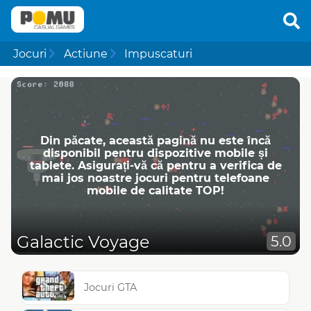
Jocuri
Actiune
Impuscaturi
Din păcate, această pagină nu este încă
disponibil pentru dispozitive mobile și
tablete. Asigurați-vă că pentru a verifica de
mai jos noastre jocuri pentru telefoane
mobile de calitate TOP!
Galactic Voyage
5.0
Jocuri GTA