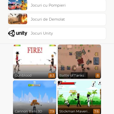
Jocuri cu Pompieri
Jocuri de Demolat
Jocuri Unity
Gunblood
Battle of Tanks
8.3
8
Cannon Balls 3D
Stickman Maverick: Bad Boys Killer
7.9
7.6