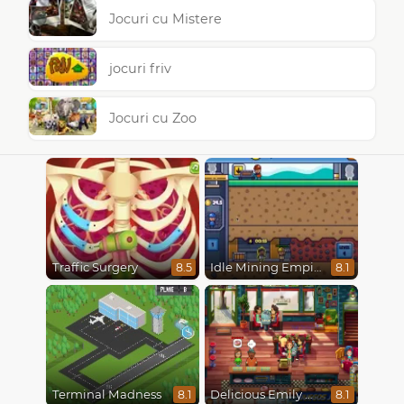
Jocuri cu Mistere
jocuri friv
Jocuri cu Zoo
Traffic Surgery
Idle Mining Empire
8.5
8.1
Terminal Madness
Delicious Emily New Beginning
8.1
8.1