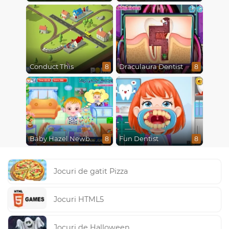
Conduct This
Draculaura Dentist
8
8
Baby Hazel Newborn Vaccination
Fun Dentist
8
8
Jocuri de gatit Pizza
Jocuri HTML5
Jocuri de Halloween