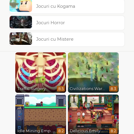
Jocuri cu Kogama
Jocuri Horror
Jocuri cu Mistere
Traffic Surgery
Civilizations Wars Master Edition
8.5
8.3
Idle Mining Empire
Delicious Emily New Beginning
8.2
8.2