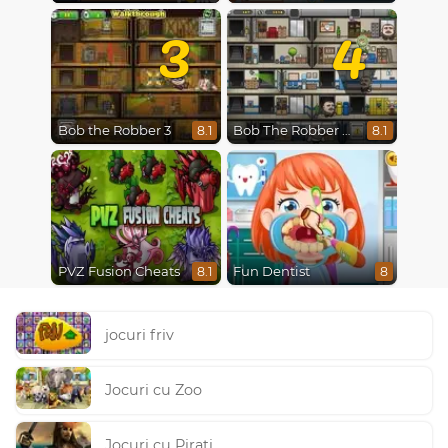
3
4
Bob the Robber 3
Bob The Robber 4: Season 2 Russia
8.1
8.1
PVZ Fusion Cheats
Fun Dentist
8.1
8
jocuri friv
Jocuri cu Zoo
Jocuri cu Pirati